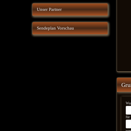
Unser Partner
Sendeplan Vorschau
Gru
Wun
für
von